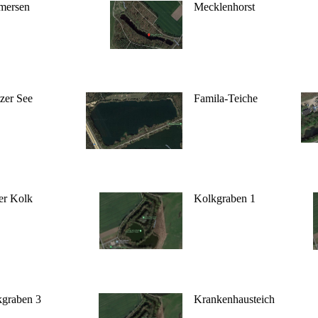
mersen
Mecklenhorst
zer See
Famila-Teiche
er Kolk
Kolkgraben 1
graben 3
Krankenhausteich