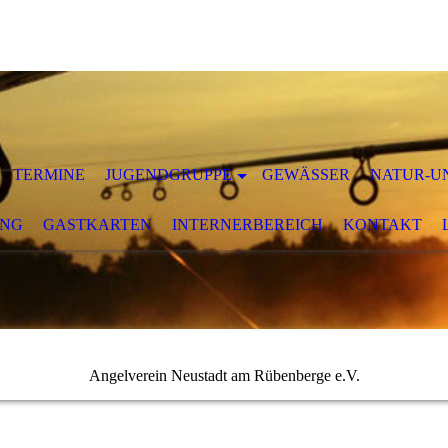
TERMINE
JUGENDGRUPPE
GEWÄSSER
NATUR-U
UNG
GASTKARTEN
INTERNERBEREICH
KONTAKT
Angelverein Neustadt am Rübenberge e.V.